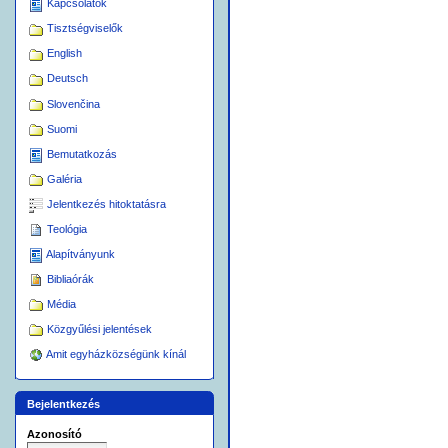
Kapcsolatok
Tisztségviselők
English
Deutsch
Slovenčina
Suomi
Bemutatkozás
Galéria
Jelentkezés hitoktatásra
Teológia
Alapítványunk
Bibliaórák
Média
Közgyűlési jelentések
Amit egyházközségünk kínál
Bejelentkezés
Azonosító