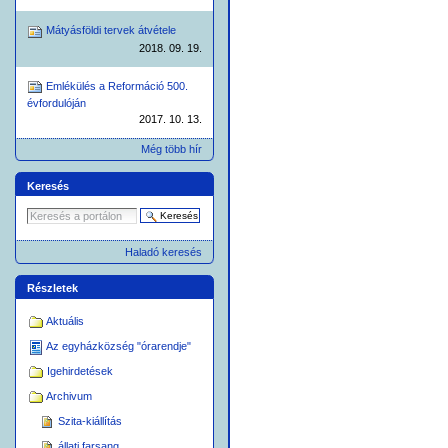
Mátyásföldi tervek átvétele
2018. 09. 19.
Emlékülés a Reformáció 500.
évfordulóján
2017. 10. 13.
Még több hír
Keresés
Haladó keresés
Részletek
Aktuális
Az egyházközség "órarendje"
Igehirdetések
Archivum
Szita-kiállítás
állati farsang