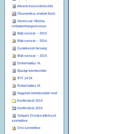
Adventi koszorúkészítés
Ökumenikus imaheti füzet
Herencsár Viktória
cimbalomhangversenye
Böjti sorozat -- 2014.
Böjti sorozat -- 2014.
Gyülekezeti farsang
Böjti sorozat -- 2014.
Emberhalász III.
Ifjúsági istentisztelet
IFIT 14.04
Emberhalász III.
Nagyheti istentiszteleti rend
Konfirmáció 2014.
Konfirmáció 2014.
Szlaukó Orsolya lelkésszé
szentelése
Orsi szentelése