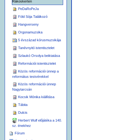
Rákoskerten
PeDaRoPeJa
Föld Sója Találkozó
Hangverseny
Orgonamuzsika
5 évszázad kórusmuzsikája
Tanévnyitó istentisztelet
Szlaukó Orsolya beiktatása
Reformációi istentisztelet
Közös reformációi ünnep a
református testvérekkel
Közös reformációi ünnep
Nagytarcsán
Kocsik Mónika kiállítása
Tábita
Dulcis
Herbert Wulf előjátéka a 140.
sz. énekhez
Fórum