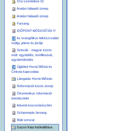
Orsi szentelése 01
Aratási hálaadó ünnep
Aratási hálaadó ünnep
Farsang
IDŐPONT-MÓDOSÍTÁS !!!
Az evangélikus lelkészcsalád
múltja, jelene és jövője
Szlovák - magyar közös
múlt: együttélés, konfliktusok,
együttműködés
Újjáéled Horná Mičiná és
Cinkota kapcsolata
Látogatás Horná Mičinán
Reformációi közös ünnep
Ökumenikus reformációi
istentisztelet
Adventi koszorúkészítés
Színpompás farsang
Böjti sorozat
Gazsó Kata fotókiállítása