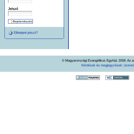
Jelszó
Elfelejtett jelszó?
© Magyarországi Evangélikus Egyház 2008. Az ad
Kérdések és megjegyzések: üzene