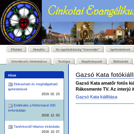
Személyes
Bekezdések
Tovább
eszközök
a
tartalomhoz
|
Ugrás
a
navigációhoz
→
→
Itt vagyunk:
Főoldal
Archivum
Gazsó Kata fotókiállítása Rákoskerten
Főoldal
Aktuális
Az egyházközség "órarendje"
Igehirdetések
Jelentkezés hitoktatásra
Teológia
Alapítványunk
Bibliaórák
Gazsó Kata fotókiál
Hírek
Gazsó Kata amatőr fotós kiál
Elolvasható és meghallgatható
Rákosmente TV. Az interjú i
igehirdetések
2019. 02. 23.
Gazsó Kata kiállítása
Emlékülés a Reformáció 500.
Dokumentummal
kapcsolatos
évfordulóján
tevékenységek
2018. 12. 03.
Tanévkezdő hittanos kirándulás
2018. 10. 07.