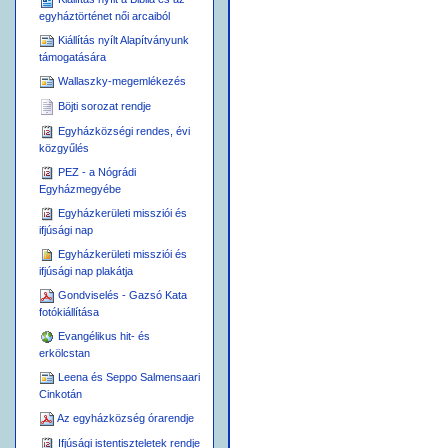
egyháztörténet női arcaiból
Kiállítás nyílt Alapítványunk
támogatására
Wallaszky-megemlékezés
Böjti sorozat rendje
Egyházközségi rendes, évi
közgyűlés
PEZ - a Nógrádi
Egyházmegyébe
Egyházkerületi missziói és
ifjúsági nap
Egyházkerületi missziói és
ifjúsági nap plakátja
Gondviselés - Gazsó Kata
fotókiállítása
Evangélikus hit- és
erkölcstan
Leena és Seppo Salmensaari
Cinkotán
Az egyházközség órarendje
Ifjúsági istentiszteletek rendje