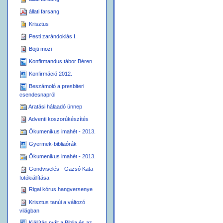
állati farsang
Krisztus
Pesti zarándoklás I.
Böjti mozi
Konfirmandus tábor Béren
Konfirmáció 2012.
Beszámoló a presbiteri
csendesnapról
Aratási hálaadó ünnep
Adventi koszorúkészítés
Ökumenikus imahét - 2013.
Gyermek-bibliaórák
Ökumenikus imahét - 2013.
Gondviselés - Gazsó Kata
fotókiállítása
Rigai kórus hangversenye
Krisztus tanúi a változó
világban
Kiállítás nyílt a Biblia és az