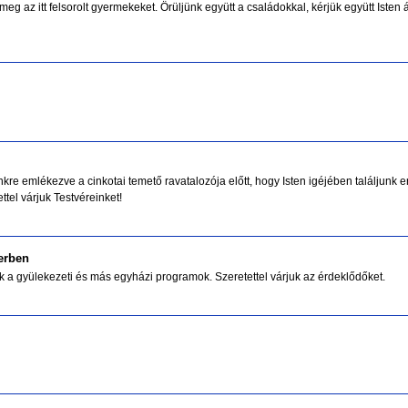
eg az itt felsorolt gyermekeket. Örüljünk együtt a családokkal, kérjük együtt Iste
re emlékezve a cinkotai temető ravatalozója előtt, hogy Isten igéjében találjunk er
tel várjuk Testvéreinket!
erben
k a gyülekezeti és más egyházi programok. Szeretettel várjuk az érdeklődőket.