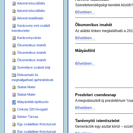
Adventi készülődés
Szeretetvendégségi keretek között
Adventi készülődés
Bővebben…
Adventi teadélután
Ökumenikus imahét
Karácsony esti családi
Az alábbi linken megtalálható a 20
istentisztelet
Karácsonyvárás
Bővebben…
Ökumenikus imahét
Mátyásföld
Ökumenikus imahét
Ökumenikus imahét
Bővebben…
Személyre szabott böjt
Elolvasható és
meghallgatható igehirdetések
Stabat Mater
Stabat Mater
Presbiteri csendesnap
A megválasztott új presbitérium "csa
Mátyásföldi építkezés
Bővebben…
Cinkota 320 hívogató
Kántor-Társas
Tanévnyitó istentisztelet
Egy családban Krisztussal
Generációk egy asztal körül -- ezzel
Egy családban Krisztussal