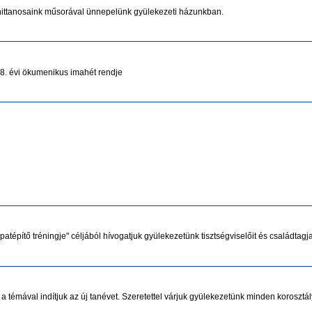
 hittanosaink műsorával ünnepelünk gyülekezeti házunkban.
18. évi ökumenikus imahét rendje
patépítő tréningje" céljából hívogatjuk gyülekezetünk tisztségviselőit és családtagja
 a témával indítjuk az új tanévet. Szeretettel várjuk gyülekezetünk minden korosztál