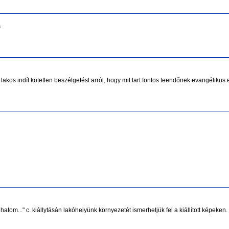
s
 lakos indít kötetlen beszélgetést arról, hogy mit tart fontos teendőnek evangélikus
atom..." c. kiállytásán lakóhelyünk környezetét ismerhetjük fel a kiállított képeken.