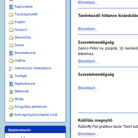
Bővebben…
Kapcsolatok
Tisztségviselők
Tanévkezdő hittanos kirándulá
English
Bővebben…
Deutsch
Slovenčina
Szeretetvendégség
Suomi
Gáncs Péter ny. püspök, 16. kerületi
Bemutatkozás
tételéhez.
Galéria
Bővebben…
Jelentkezés hitoktatásra
Szeretetvendégség
Teológia
Alapítványunk
Bővebben…
Bibliaórák
Média
Közgyűlési jelentések
Amit egyházközségünk kínál
Kiállítás megnyitó
Ádámffy Pál grafikus-tanár "Nem tudh
Bejelentkezés
Bővebben…