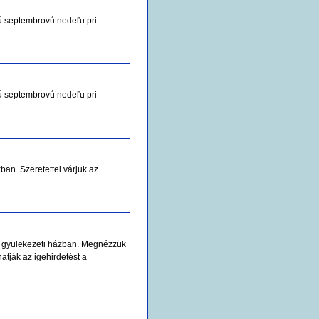
ú septembrovú nedeľu pri
ú septembrovú nedeľu pri
an. Szeretettel várjuk az
 a gyülekezeti házban. Megnézzük
atják az igehirdetést a