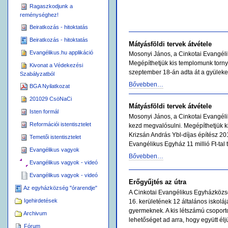
Ragaszkodjunk a
reménységhez!
Beiratkozás - hitoktatás
Beiratkozás - hitoktatás
Mátyásföldi tervek átvétele
Evangélikus.hu applikáció
Mosonyi János, a Cinkotai Evangél
Megépíthetjük kis templomunk tornyát,
Kivonat a Védekezési
szeptember 18-án adta át a gyülekez
Szabályzatból
Bővebben…
BGA Nyilatkozat
201029 CsöNaCi
Mátyásföldi tervek átvétele
Isten formál
Mosonyi János, a Cinkotai Evangél
Reformációi istentisztelet
kezd megvalósulni. Megépíthetjük kis 
Krizsán András Ybl-díjas építész 20
Temetői istentisztelet
Evangélikus Egyház 11 millió Ft-tal
Evangélikus vagyok
Bővebben…
Evangélikus vagyok - videó
Evangélikus vagyok - videó
Erőgyűjtés az útra
Az egyházközség "órarendje"
A Cinkotai Evangélikus Egyházközsé
Igehirdetések
16. kerületének 12 általános iskolá
gyermeknek. A kis létszámú csoport
Archivum
lehetőséget ad arra, hogy együtt él
Fórum