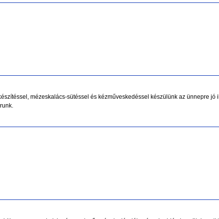
úkészítéssel, mézeskalács-sütéssel és kézműveskedéssel készülünk az ünnepre jó i
árunk.