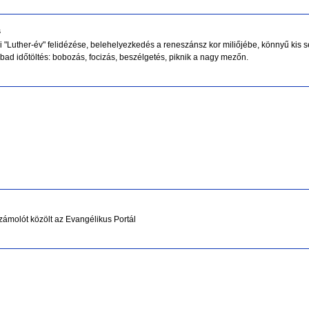
s
yi "Luther-év" felidézése, belehelyezkedés a reneszánsz kor miliőjébe, könnyű kis sé
ad időtöltés: bobozás, focizás, beszélgetés, piknik a nagy mezőn.
számolót közölt az Evangélikus Portál