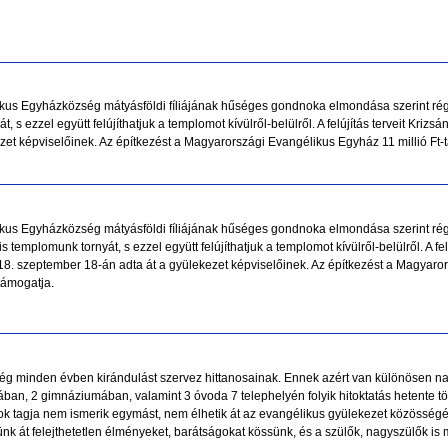
ikus Egyházközség mátyásföldi fíliájának hűséges gondnoka elmondása szerint ré
 s ezzel együtt felújíthatjuk a templomot kívülről-belülről. A felújítás terveit Krizs
et képviselőinek. Az építkezést a Magyarországi Evangélikus Egyház 11 millió Ft-t
ikus Egyházközség mátyásföldi fíliájának hűséges gondnoka elmondása szerint ré
templomunk tornyát, s ezzel együtt felújíthatjuk a templomot kívülről-belülről. A felú
18. szeptember 18-án adta át a gyülekezet képviselőinek. Az építkezést a Magyaro
 támogatja.
g minden évben kirándulást szervez hittanosainak. Ennek azért van különösen nag
jában, 2 gimnáziumában, valamint 3 óvoda 7 telephelyén folyik hitoktatás hetente 
ok tagja nem ismerik egymást, nem élhetik át az evangélikus gyülekezet közösségé
jünk át felejthetetlen élményeket, barátságokat kössünk, és a szülők, nagyszülők i