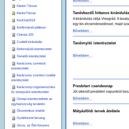
Bővebben…
Kántor-Társas
Tanévkezdő hittanos kirándulá
KántorTársas
A kirándulás célja Visegrád. A taval
KonfJub2019
egy kis elcsendesedéssel, majd szab
Konfirmációi jubileum
Bővebben…
Cinkota 320
Családi kirándulás
Tanévnyitó istentisztelet
Reformációi istentisztelet
Bővebben…
Temetői istentisztelet
Karácsony szentesti
istentisztelet
Karácsony szentesi családi
istentisztelet
Presbiteri csendesnap
Karácsonyi orgonamuzsika
Jól sikerült presbiteri napunkról be
és ünnepváró istentisztelet
Bővebben…
Ünnepi istentiszteletek az
egyházközség területén
Mátyásföldi tervek átvétele
Ökumenikus imahét
Gyülekezeti farsang
Bővebben…
Jézus, az Élet Kenyere