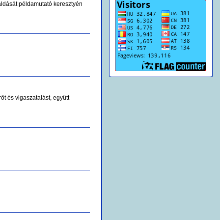
n áldását példamutató keresztyén
őt és vigaszatalást, együtt