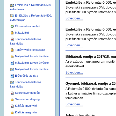
Emlékülés a Reformáció 500. é
Emlékülés a Reformáció 500.
Slovenská samospráva XVI. obvodu 
évfordulóján
príležitosti 500. výročia reformáci
Emlékülés a Reformáció 500.
Bővebben…
évfordulóján
Ökumenikus imahét
Emlékülés a Reformáció 500. é
Mátyásföld
Slovenská samospráva XVI. obvodu 
príležitosti 500. výročia reformáci
Tanévkezdő hittanos
kirándulás
Bővebben…
Tanévnyitó istentisztelet
Bibliaórák rendje a 2017/18. 
Mátyásföldi tervek átvétele
Az országos munkaprogram mentén h
Mátyásföldi tervek átvétele
érdeklődőket.
Mátyásföldi tervek átvétele
Bővebben…
Erőgyűjtés az útra
Tanévkezdő hittanos
Gyermek-bibliaórák rendje a 2
kirándulás
A Reformáció 500. évfordulója kapc
Szeretetvendégség
a Luther animációs filmsorozat epiz
templomban.
Szeretetvendégség
Bővebben…
Kiállítás megnyitó
Kiállítás megnyitó
Adventi teadélután