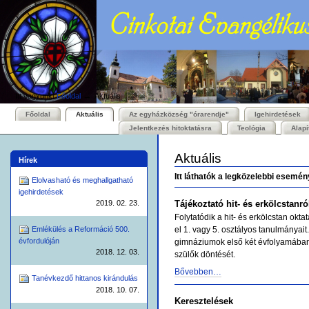
Személyes
Bekezdések
Tovább
eszközök
a
tartalomhoz
|
Ugrás
a
navigációhoz
→
Itt vagyunk:
Főoldal
Aktuális
Főoldal
Aktuális
Az egyházközség "órarendje"
Igehirdetések
Jelentkezés hitoktatásra
Teológia
Alap
Aktuális
Hírek
Itt láthatók a legközelebbi esemén
Elolvasható és meghallgatható
igehirdetések
2019. 02. 23.
Tájékoztató hit- és erkölcstanró
Folytatódik a hit- és erkölcstan okta
Emlékülés a Reformáció 500.
el 1. vagy 5. osztályos tanulmányait.
évfordulóján
gimnáziumok első két évfolyamában.
2018. 12. 03.
szülők döntését.
Bővebben…
Tanévkezdő hittanos kirándulás
2018. 10. 07.
Keresztelések