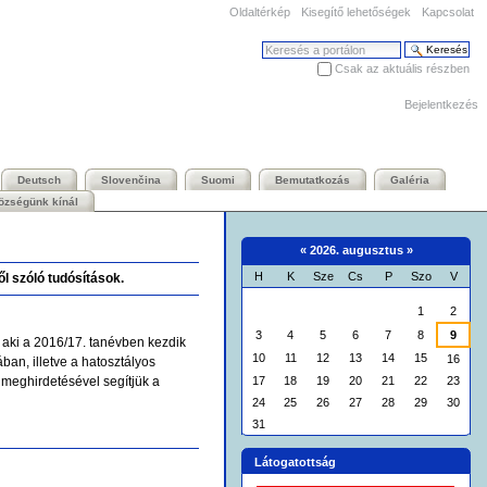
Oldaltérkép
Kisegítő lehetőségek
Kapcsolat
Keresés
Csak az aktuális részben
Haladó keresés
Bejelentkezés
Deutsch
Slovenčina
Suomi
Bemutatkozás
Galéria
özségünk kínál
«
2026. augusztus
»
H
K
Sze
Cs
P
Szo
V
ől szóló tudósítások.
augusztus
1
2
3
4
5
6
7
8
9
ak, aki a 2016/17. tanévben kezdik
10
11
12
13
14
15
16
ában, illetve a hatosztályos
17
18
19
20
21
22
23
 meghirdetésével segítjük a
24
25
26
27
28
29
30
31
Látogatottság