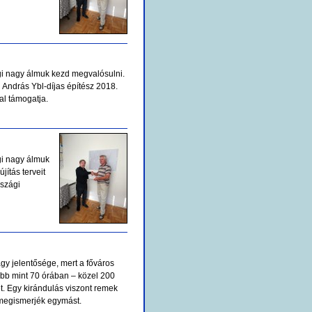
gi nagy álmuk kezd megvalósulni.
án András Ybl-díjas építész 2018.
al támogatja.
gi nagy álmuk
jítás terveit
rszági
y jelentősége, mert a főváros
több mint 70 órában – közel 200
t. Egy kirándulás viszont remek
s megismerjék egymást.