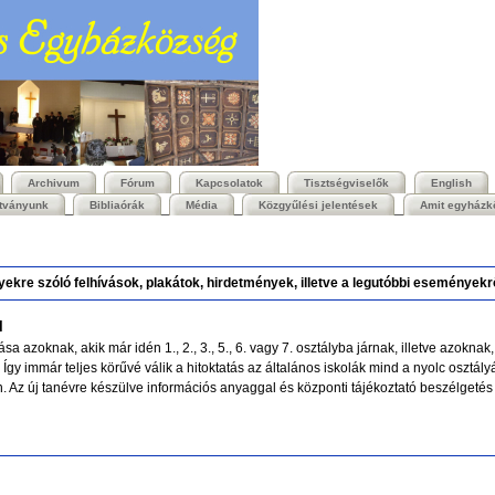
Archivum
Fórum
Kapcsolatok
Tisztségviselők
English
ítványunk
Bibliaórák
Média
Közgyűlési jelentések
Amit egyházk
yekre szóló felhívások, plakátok, hirdetmények, illetve a legutóbbi eseményekr
l
tása azoknak, akik már idén 1., 2., 3., 5., 6. vagy 7. osztályba járnak, illetve azokn
 Így immár teljes körűvé válik a hitoktatás az általános iskolák mind a nyolc osztály
 Az új tanévre készülve információs anyaggal és központi tájékoztató beszélgetés