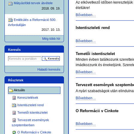
Az elkövetkező időben kereszteljük m
Mátyásföldi tervek átvétele
életükre!
2018. 09. 19.
Bővebben…
Emlékülés a Reformáció 500.
évfordulóján
Istentiszteleti rend
2017. 10. 13.
Még több hír
Bővebben…
Keresés
Temetői istentisztelet
Minden évben találkozunk szeretteink
imádkozzunk és énekeljünk. Szeretet
Haladó keresés
Bővebben…
Részletek
Tervezett események szeptemb
Aktuális
A nyári szabadságok után elindulna
Keresztelések
Bővebben…
Istentiszteleti rend
O Reformácii v Cinkote
Temetői istentisztelet
Tervezett események
Bővebben…
szeptemberben
O Reformácii v Cinkote