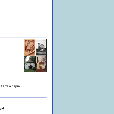
it erre a napra.
yát.