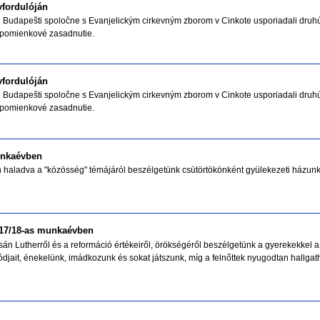
vfordulóján
Budapešti spoločne s Evanjelickým cirkevným zborom v Cinkote usporiadali druh
e spomienkové zasadnutie.
vfordulóján
Budapešti spoločne s Evanjelickým cirkevným zborom v Cinkote usporiadali druh
e spomienkové zasadnutie.
munkaévben
aladva a "közösség" témájáról beszélgetünk csütörtökönként gyülekezeti házunkb
017/18-as munkaévben
sán Lutherről és a reformáció értékeiről, örökségéről beszélgetünk a gyerekekkel
ódjait, énekelünk, imádkozunk és sokat játszunk, míg a felnőttek nyugodtan hallgath