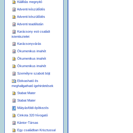
Kiállítás megnyitó
Adventi készülődés
Adventi készülődés
Adventi teadélután
Karácsony esti családi
istentisztelet
Karácsonyvárás
Ökumenikus imahét
Ökumenikus imahét
Ökumenikus imahét
Személyre szabott böjt
Elolvasható és
meghallgatható igehirdetések
Stabat Mater
Stabat Mater
Mátyásföldi építkezés
Cinkota 320 hívogató
Kántor-Társas
Egy családban Krisztussal