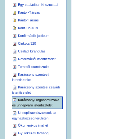
Egy családban Krisztussal
Kántor-Társas
KántorTársas
KonfJub2019
Konfirmációi jubileum
Cinkota 320
Családi kirándulás
Reformációi istentisztelet
Temetői istentisztelet
Karácsony szentesti
istentisztelet
Karácsony szentesi családi
istentisztelet
Karácsonyi orgonamuzsika
és ünnepváró istentisztelet
Ünnepi istentiszteletek az
egyházközség területén
Ökumenikus imahét
Gyülekezeti farsang