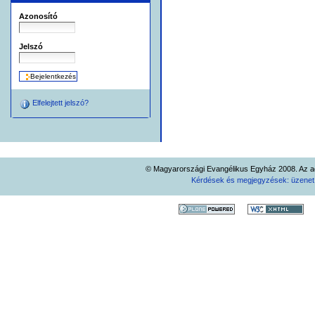
Azonosító
Jelszó
Elfelejtett jelszó?
© Magyarországi Evangélikus Egyház 2008. Az ad
Kérdések és megjegyzések: üzene