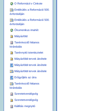
O Reformácii v Cinkote
Emlékülés a Reformáció 500.
évfordulóján
Emlékülés a Reformáció 500.
évfordulóján
Ökumenikus imahét
Mátyásföld
Tanévkezdő hittanos
kirándulás
Tanévnyitó istentisztelet
Mátyásföldi tervek átvétele
Mátyásföldi tervek átvétele
Mátyásföldi tervek átvétele
Erőgyűjtés az útra
Tanévkezdő hittanos
kirándulás
Szeretetvendégség
Szeretetvendégség
Kiállítás megnyitó