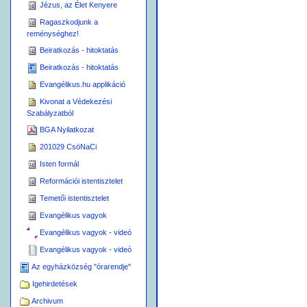
Jézus, az Élet Kenyere
Ragaszkodjunk a
reménységhez!
Beiratkozás - hitoktatás
Beiratkozás - hitoktatás
Evangélikus.hu applikáció
Kivonat a Védekezési
Szabályzatból
BGA Nyilatkozat
201029 CsöNaCi
Isten formál
Reformációi istentisztelet
Temetői istentisztelet
Evangélikus vagyok
Evangélikus vagyok - videó
Evangélikus vagyok - videó
Az egyházközség "órarendje"
Igehirdetések
Archivum