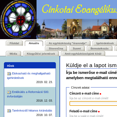
Személyes
Bekezdések
Tovább
eszközök
a
tartalomhoz
|
Ugrás
a
navigációhoz
→
→
Itt vagyunk:
Főoldal
Aktuális
Karácsonyi orgonamuzsika és ünnepváró istentiszte
Főoldal
Aktuális
Az egyházközség "órarendje"
Igehirdetések
Slovenčina
Suomi
Bemutatkozás
Média
Közgyűlési jelentések
Amit egyházközségünk kínál
Küldje el a lapot is
Hírek
Írja be ismerőse e-mail címé
Elolvasható és meghallgatható
amelyben megtalálható enne
igehirdetések
2019. 02. 23.
Címzett adatai
Emlékülés a Reformáció 500.
Címzett e-mail címe
(Szüksége
évfordulóján
Írja be az címzett e-mail címét!
2018. 12. 03.
Tanévkezdő hittanos kirándulás
Feladó e-mail címe
(Szükséges
2018. 10. 07.
Írja be a saját e-mail címét!