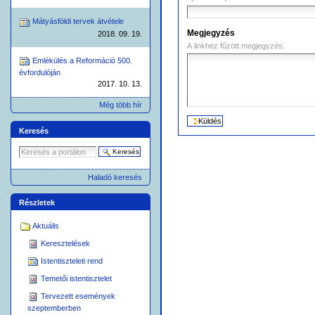
Mátyásföldi tervek átvétele
Megjegyzés
2018. 09. 19.
A linkhez fűzött megjegyzés.
Emlékülés a Reformáció 500.
évfordulóján
2017. 10. 13.
Még több hír
Keresés
Haladó keresés
Részletek
Aktuális
Keresztelések
Istentiszteleti rend
Temetői istentisztelet
Tervezett események
szeptemberben