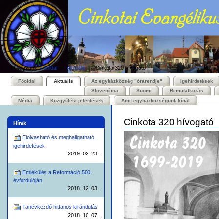
Személyes
Bekezdések
Tovább
eszközök
a
tartalomhoz
|
Ugrás
a
navigációhoz
→
→
Itt vagyunk:
Főoldal
Aktuális
Cinkota 320 hívogató
Főoldal
Aktuális
Az egyházközség "órarendje"
Igehirdetések
Slovenčina
Suomi
Bemutatkozás
Média
Közgyűlési jelentések
Amit egyházközségünk kínál
Cinkota 320 hívogató
Hírek
Elolvasható és meghallgatható
igehirdetések
2019. 02. 23.
Emlékülés a Reformáció 500.
évfordulóján
2018. 12. 03.
Tanévkezdő hittanos kirándulás
2018. 10. 07.