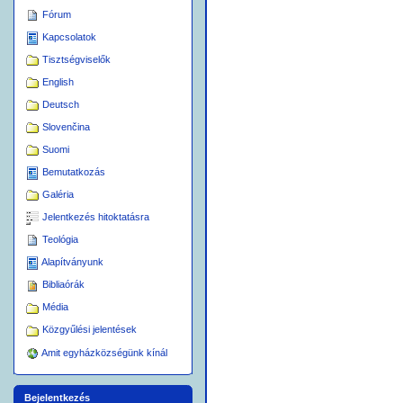
Fórum
Kapcsolatok
Tisztségviselők
English
Deutsch
Slovenčina
Suomi
Bemutatkozás
Galéria
Jelentkezés hitoktatásra
Teológia
Alapítványunk
Bibliaórák
Média
Közgyűlési jelentések
Amit egyházközségünk kínál
Bejelentkezés