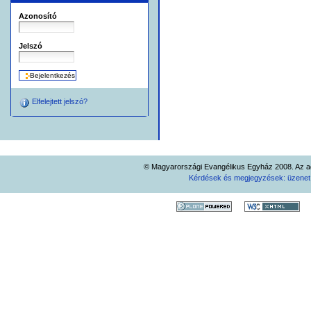
Azonosító
Jelszó
Elfelejtett jelszó?
© Magyarországi Evangélikus Egyház 2008. Az ad
Kérdések és megjegyzések: üzene