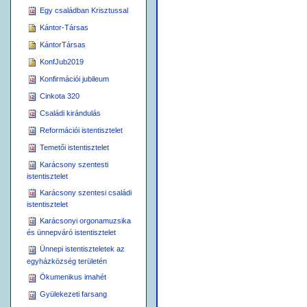
Egy családban Krisztussal
Kántor-Társas
KántorTársas
KonfJub2019
Konfirmációi jubileum
Cinkota 320
Családi kirándulás
Reformációi istentisztelet
Temetői istentisztelet
Karácsony szentesti
istentisztelet
Karácsony szentesi családi
istentisztelet
Karácsonyi orgonamuzsika
és ünnepváró istentisztelet
Ünnepi istentiszteletek az
egyházközség területén
Ökumenikus imahét
Gyülekezeti farsang