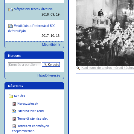
Mátyásföldi tervek átvétele
2018. 09. 19.
Emlékülés a Reformáció 500.
évfordulóján
2017. 10. 13.
Még több hír
Keresés
Kattintson ide a teljes méretű képhez
Dokumentummal
Haladó keresés
kapcsolatos
tevékenységek
Részletek
Aktuális
Keresztelések
Istentiszteleti rend
Temetői istentisztelet
Tervezett események
szeptemberben