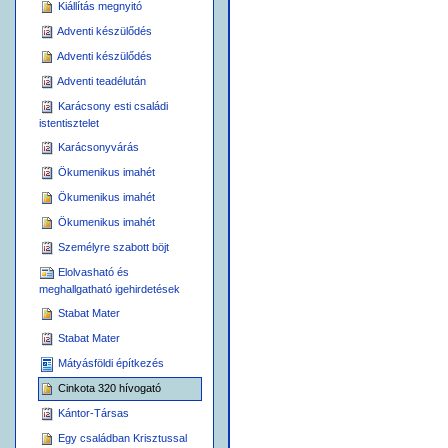
Kiállítás megnyitó
Adventi készülődés
Adventi készülődés
Adventi teadélután
Karácsony esti családi
istentisztelet
Karácsonyvárás
Ökumenikus imahét
Ökumenikus imahét
Ökumenikus imahét
Személyre szabott böjt
Elolvasható és
meghallgatható igehirdetések
Stabat Mater
Stabat Mater
Mátyásföldi építkezés
Cinkota 320 hívogató
Kántor-Társas
Egy családban Krisztussal