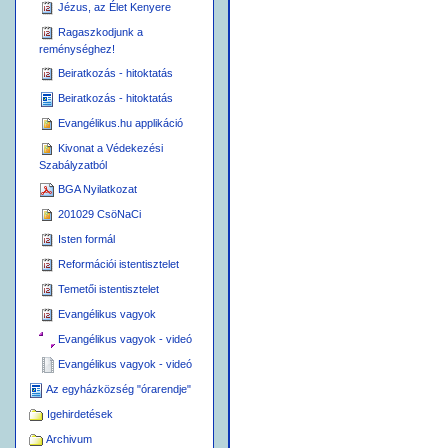
Jézus, az Élet Kenyere
Ragaszkodjunk a
reménységhez!
Beiratkozás - hitoktatás
Beiratkozás - hitoktatás
Evangélikus.hu applikáció
Kivonat a Védekezési
Szabályzatból
BGA Nyilatkozat
201029 CsöNaCi
Isten formál
Reformációi istentisztelet
Temetői istentisztelet
Evangélikus vagyok
Evangélikus vagyok - videó
Evangélikus vagyok - videó
Az egyházközség "órarendje"
Igehirdetések
Archivum