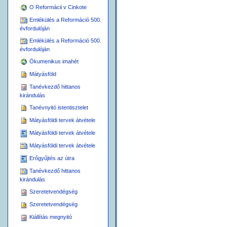
O Reformácii v Cinkote
Emlékülés a Reformáció 500.
évfordulóján
Emlékülés a Reformáció 500.
évfordulóján
Ökumenikus imahét
Mátyásföld
Tanévkezdő hittanos
kirándulás
Tanévnyitó istentisztelet
Mátyásföldi tervek átvétele
Mátyásföldi tervek átvétele
Mátyásföldi tervek átvétele
Erőgyűjtés az útra
Tanévkezdő hittanos
kirándulás
Szeretetvendégség
Szeretetvendégség
Kiállítás megnyitó