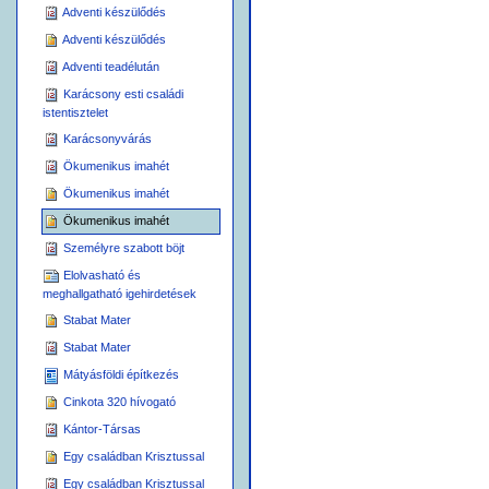
Adventi készülődés
Adventi készülődés
Adventi teadélután
Karácsony esti családi
istentisztelet
Karácsonyvárás
Ökumenikus imahét
Ökumenikus imahét
Ökumenikus imahét
Személyre szabott böjt
Elolvasható és
meghallgatható igehirdetések
Stabat Mater
Stabat Mater
Mátyásföldi építkezés
Cinkota 320 hívogató
Kántor-Társas
Egy családban Krisztussal
Egy családban Krisztussal