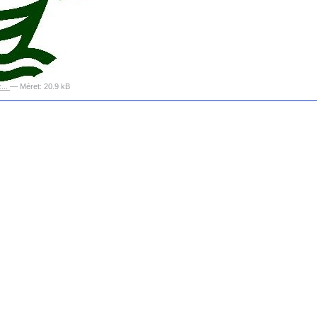
...
—
Méret
:
20.9 kB