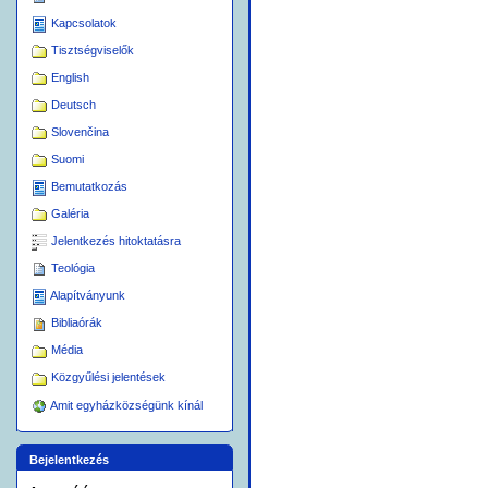
Kapcsolatok
Tisztségviselők
English
Deutsch
Slovenčina
Suomi
Bemutatkozás
Galéria
Jelentkezés hitoktatásra
Teológia
Alapítványunk
Bibliaórák
Média
Közgyűlési jelentések
Amit egyházközségünk kínál
Bejelentkezés