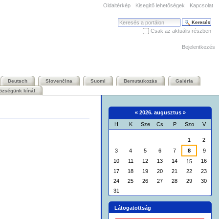
Oldaltérkép
Kisegítő lehetőségek
Kapcsolat
Keresés
Csak az aktuális részben
Haladó keresés
Bejelentkezés
Deutsch
Slovenčina
Suomi
Bemutatkozás
Galéria
özségünk kínál
«
2026. augusztus
»
H
K
Sze
Cs
P
Szo
V
augusztus
1
2
3
4
5
6
7
8
9
10
11
12
13
14
16
15
17
18
19
20
21
22
23
24
25
26
27
28
29
30
31
Látogatottság