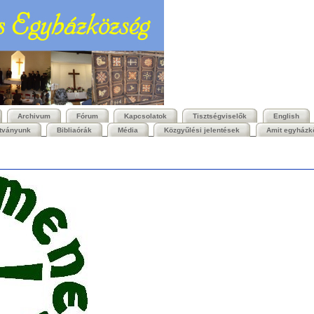
Archivum
Fórum
Kapcsolatok
Tisztségviselők
English
ítványunk
Bibliaórák
Média
Közgyűlési jelentések
Amit egyházk