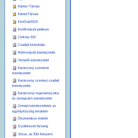
Kántor-Társas
KántorTársas
KonfJub2019
Konfirmációi jubileum
Cinkota 320
Családi kirándulás
Reformációi istentisztelet
Temetői istentisztelet
Karácsony szentesti
istentisztelet
Karácsony szentesi családi
istentisztelet
Karácsonyi orgonamuzsika
és ünnepváró istentisztelet
Ünnepi istentiszteletek az
egyházközség területén
Ökumenikus imahét
Gyülekezeti farsang
Jézus, az Élet Kenyere