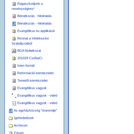
Ragaszkodjunk a
reménységhez!
Beiratkozás - hitoktatás
Beiratkozás - hitoktatás
Evangélikus.hu applikáció
Kivonat a Védekezési
Szabályzatból
BGA Nyilatkozat
201029 CsöNaCi
Isten formál
Reformációi istentisztelet
Temetői istentisztelet
Evangélikus vagyok
Evangélikus vagyok - videó
Evangélikus vagyok - videó
Az egyházközség "órarendje"
Igehirdetések
Archivum
Fórum