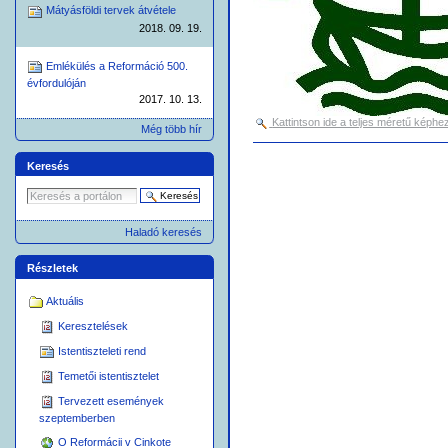
Mátyásföldi tervek átvétele
2018. 09. 19.
Emlékülés a Reformáció 500.
évfordulóján
2017. 10. 13.
Kattintson ide a teljes méretű képhez
Még több hír
Dokumentummal
kapcsolatos
Keresés
tevékenységek
Haladó keresés
Részletek
Aktuális
Keresztelések
Istentiszteleti rend
Temetői istentisztelet
Tervezett események
szeptemberben
O Reformácii v Cinkote