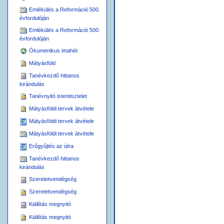
Emlékülés a Reformáció 500.
évfordulóján
Emlékülés a Reformáció 500.
évfordulóján
Ökumenikus imahét
Mátyásföld
Tanévkezdő hittanos
kirándulás
Tanévnyitó istentisztelet
Mátyásföldi tervek átvétele
Mátyásföldi tervek átvétele
Mátyásföldi tervek átvétele
Erőgyűjtés az útra
Tanévkezdő hittanos
kirándulás
Szeretetvendégség
Szeretetvendégség
Kiállítás megnyitó
Kiállítás megnyitó