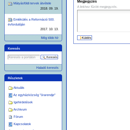
Megjegyzés
Mátyásföldi tervek átvétele
A linkhez fűzött megjegyzés.
2018. 09. 19.
Emlékülés a Reformáció 500.
évfordulóján
2017. 10. 13.
Még több hír
Keresés
Haladó keresés
Részletek
Aktuális
Az egyházközség "órarendje"
Igehirdetések
Archivum
Fórum
Kapcsolatok