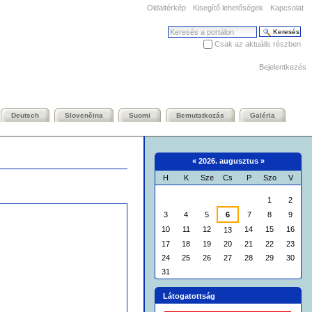
Oldaltérkép
Kisegítő lehetőségek
Kapcsolat
Keresés
Csak az aktuális részben
Haladó keresés
Bejelentkezés
Deutsch
Slovenčina
Suomi
Bemutatkozás
Galéria
«
2026. augusztus
»
H
K
Sze
Cs
P
Szo
V
augusztus
1
2
3
4
5
6
7
8
9
10
11
12
14
15
16
13
17
18
19
20
21
22
23
24
25
26
27
28
29
30
31
Látogatottság