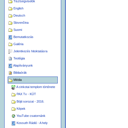
Tisztségviselők
English
Deutsch
Slovenčina
Suomi
Bemutatkozás
Galéria
Jelentkezés hitoktatásra
Teológia
Alapítványunk
Bibliaórák
Média
A cinkotai templom története
PAX Tv - KÚT
Böjti sorozat - 2016.
Képek
YouTube csatornánk
Kossuth Rádió - A hely