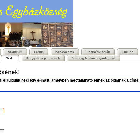
Archivum
Fórum
Kapcsolatok
Tisztségviselők
English
Média
Közgyűlési jelentések
Amit egyházközségünk kínál
rősének!
mi elküldünk neki egy e-mailt, amelyben megtalálható ennek az oldalnak a címe.
s)
)