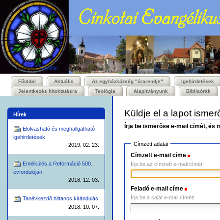
Személyes
Bekezdések
Tovább
eszközök
a
tartalomhoz
|
Ugrás
a
navigációhoz
→
Itt vagyunk:
Főoldal
Média
Főoldal
Aktuális
Az egyházközség "órarendje"
Igehirdetések
Jelentkezés hitoktatásra
Teológia
Alapítványunk
Bibliaórák
Küldje el a lapot isme
Hírek
Írja be ismerőse e-mail címét, és 
Elolvasható és meghallgatható
igehirdetések
Címzett adatai
2019. 02. 23.
Címzett e-mail címe
(Szüksége
Emlékülés a Reformáció 500.
Írja be az címzett e-mail címét!
évfordulóján
2018. 12. 03.
Feladó e-mail címe
(Szükséges
Írja be a saját e-mail címét!
Tanévkezdő hittanos kirándulás
2018. 10. 07.